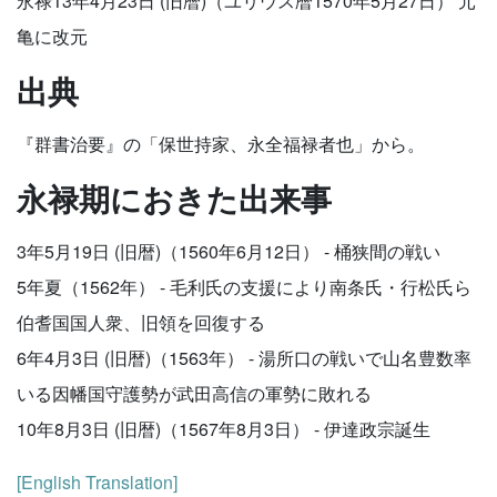
永禄13年4月23日 (旧暦)（ユリウス暦1570年5月27日） 元
亀に改元
出典
『群書治要』の「保世持家、永全福禄者也」から。
永禄期におきた出来事
3年5月19日 (旧暦)（1560年6月12日） - 桶狭間の戦い
5年夏（1562年） - 毛利氏の支援により南条氏・行松氏ら
伯耆国国人衆、旧領を回復する
6年4月3日 (旧暦)（1563年） - 湯所口の戦いで山名豊数率
いる因幡国守護勢が武田高信の軍勢に敗れる
10年8月3日 (旧暦)（1567年8月3日） - 伊達政宗誕生
[English Translation]