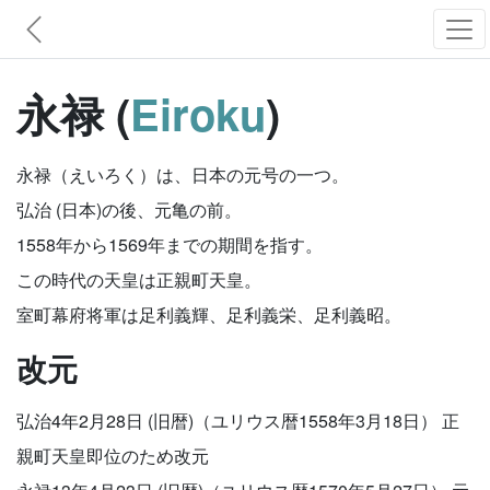
永禄 (
Eiroku
)
永禄（えいろく）は、日本の元号の一つ。
弘治 (日本)の後、元亀の前。
1558年から1569年までの期間を指す。
この時代の天皇は正親町天皇。
室町幕府将軍は足利義輝、足利義栄、足利義昭。
改元
弘治4年2月28日 (旧暦)（ユリウス暦1558年3月18日） 正
親町天皇即位のため改元