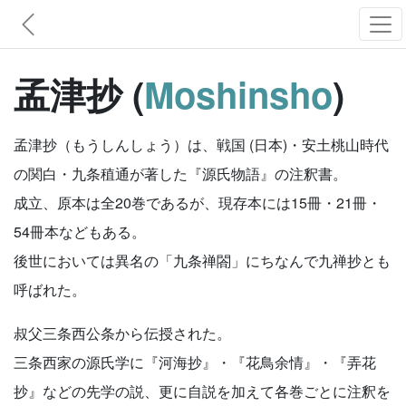
孟津抄 (
Moshinsho
)
孟津抄（もうしんしょう）は、戦国 (日本)・安土桃山時代
の関白・九条稙通が著した『源氏物語』の注釈書。
成立、原本は全20巻であるが、現存本には15冊・21冊・
54冊本などもある。
後世においては異名の「九条禅閤」にちなんで九禅抄とも
呼ばれた。
叔父三条西公条から伝授された。
三条西家の源氏学に『河海抄』・『花鳥余情』・『弄花
抄』などの先学の説、更に自説を加えて各巻ごとに注釈を